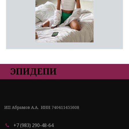
ЭПИДЕПИ
ИП Абрамов А.А.  ИНН 740411455608
+7 (983) 290-48-64