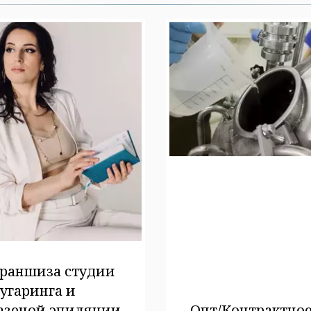
раншиза студии
угаринга и
азеной эпиляции
Опт/Контрактно