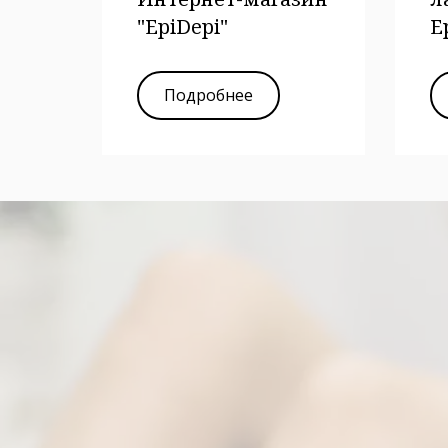
"EpiDepi"
E
Подробнее