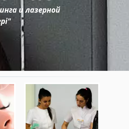
инга и лазерной
pi"