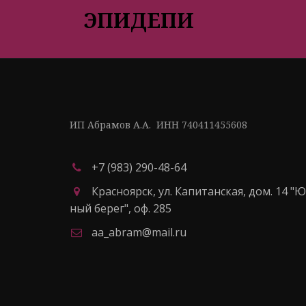
ЭПИДЕПИ
ИП Абрамов А.А.  ИНН 740411455608
+7 (983) 290-48-64
Красноярск
,
ул. Капитанская, дом. 14 "
ный берег"
,
оф. 285
aa_abram@mail.ru