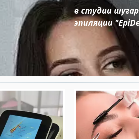
в студии шугар
эпиляции "EpiDe