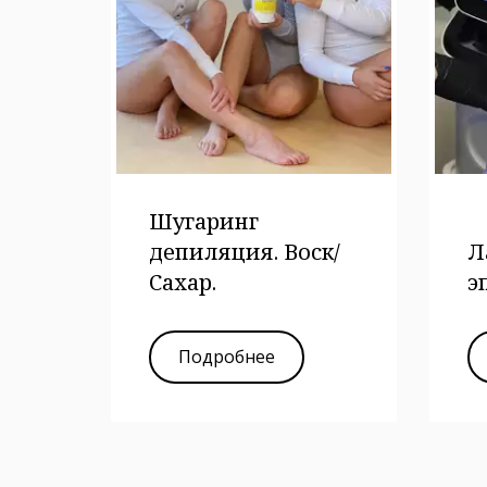
Шугаринг
депиляция. Воск/
Л
Сахар.
э
Подробнее