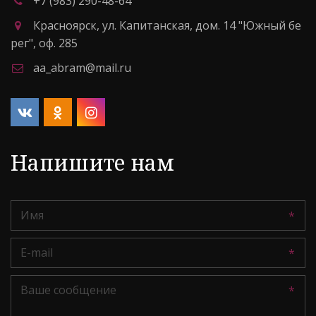
+7 (983) 290-48-64
Красноярск
,
ул. Капитанская, дом. 14 "Южный бе
рег"
,
оф. 285
aa_abram@mail.ru
Напишите нам
*
*
*