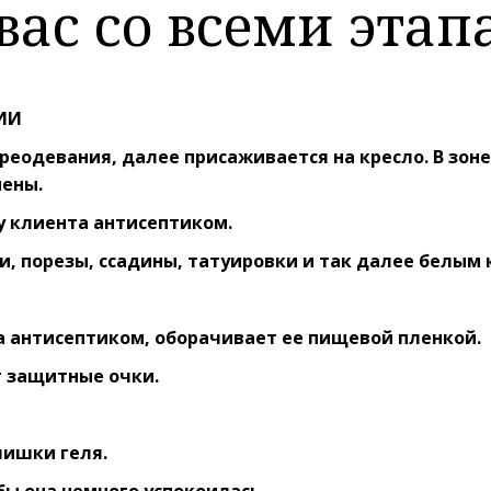
ас со всеми этапа
ИИ
ереодевания, далее присаживается на кресло. В зо
иены.
у клиента антисептиком.
и, порезы, ссадины, татуировки и так далее белы
а антисептиком, оборачивает ее пищевой пленкой.
т защитные очки.
лишки геля.