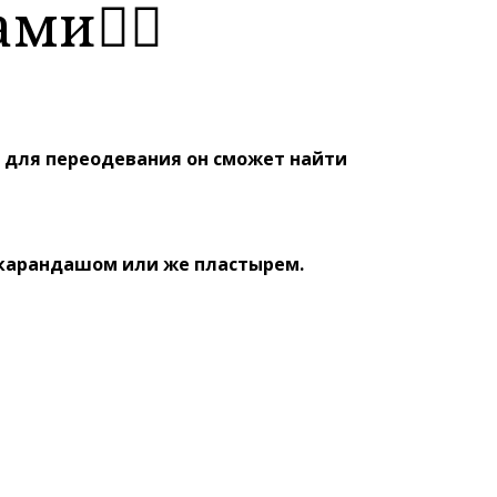
ми👇🏼
не для переодевания он сможет найти
м карандашом или же пластырем.