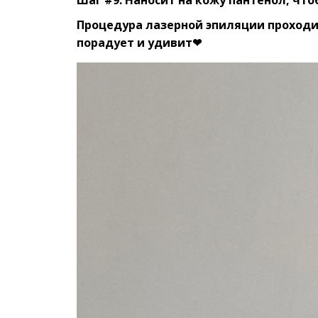
Шаг #9: Наносит на кожу пантенол, что
Процедура лазерной эпиляции проходит
порадует и удивит❤