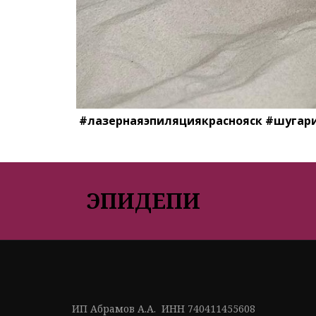
#лазернаяэпиляциякраснояск #шугари
ЭПИДЕПИ
ИП Абрамов А.А.  ИНН 740411455608