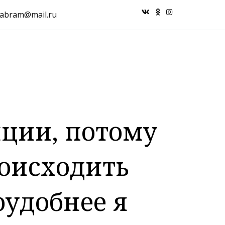
_abram@mail.ru
яции, потому
роисходить
оудобнее я