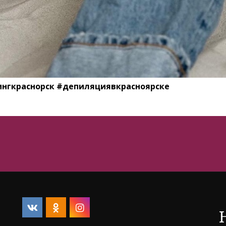
нгкраснорск #депиляциявкрасноярске