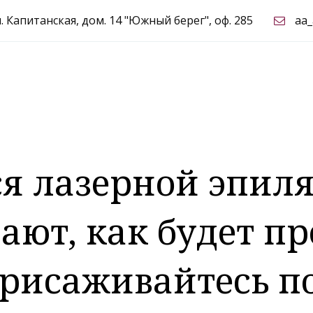
л. Капитанская, дом. 14 "Южный берег"
,
оф. 285
aa
я лазерной эпил
ают, как будет п
рисаживайтесь п