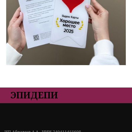
ЭПИДЕПИ
ИП Абрамов А.А.  ИНН 740411455608