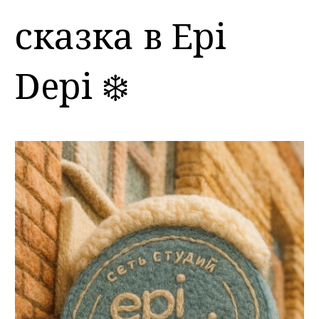
сказка в Epi
Depi ❄️