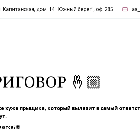
л. Капитанская, дом. 14 "Южный берег"
,
оф. 285
aa
ИГОВОР 🤞🏼
аже хуже прыщика, который вылазит в самый ответс
⁣⁣⠀⁣⁣⠀
ются?🤔⁣⁣⠀