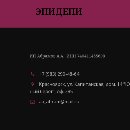
ЭПИДЕПИ
ИП Абрамов А.А.  ИНН 740411455608
+7 (983) 290-48-64
Красноярск
,
ул. Капитанская, дом. 14 "
ный берег"
,
оф. 285
aa_abram@mail.ru