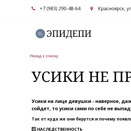
+7 (983) 290-48-64
Красноярск
,
у
ЭПИДЕПИ
Назад к списку
УСИКИ НЕ ПР
Усики на лице девушки - наверное, д
сойдет, то усики сами по себе не выпадут.
Так от куда же они берутся и почему появля
1️⃣ НАСЛЕДСТВЕННОСТЬ⁣⁣⠀⁣⁣⠀