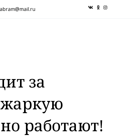
_abram@mail.ru
дит за
в жаркую
но работают!