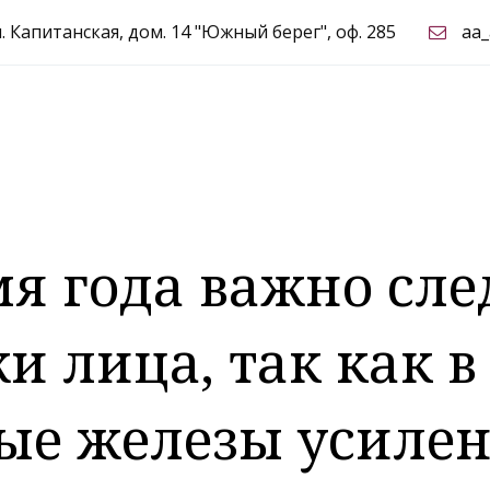
л. Капитанская, дом. 14 "Южный берег"
,
оф. 285
aa
мя года важно сле
и лица, так как 
ые железы усилен