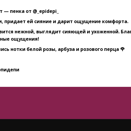
 — пенка от @_epidepi_⠀
жи, придает ей сияние и дарит ощущение комфорта.
вится нежной, выглядит сияющей и ухоженной. Бла
ятные ощущения!⠀
ись нотки белой розы, арбуза и розового перца 🌹⠀
эпидепи