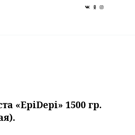
та «EpiDepi» 1500 гр.
я).