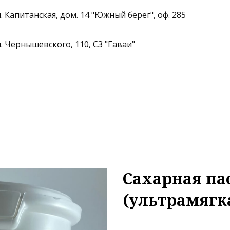
л. Капитанская, дом. 14 "Южный берег"
,
оф. 285
л. Чернышевского, 110
,
СЗ "Гаваи"
Сахарная пас
(ультрамягка