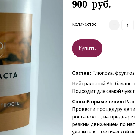
900
руб.
Количество
Купить
Состав:
Глюкоза, фруктоза
Нейтральный Ph–баланс п
Подходит для самой чувс
Способ применения:
Разо
Провести процедуру депи
роста волос, на предвар
резким движением по нап
удалить косметической в