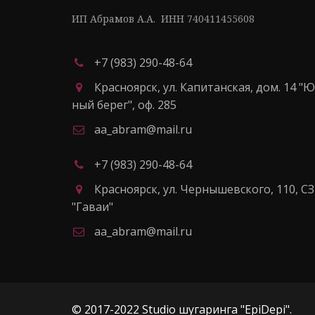
ИП Абрамов А.А.  ИНН 740411455608
+7 (983) 290-48-64
Красноярск
,
ул. Капитанская, дом. 14 "
ный берег"
,
оф. 285
aa_abram@mail.ru
+7 (983) 290-48-64
Красноярск
,
ул. Чернышевского, 110
,
СЗ
"Гаваи"
aa_abram@mail.ru
© 2017-2022 Studio шугаринга "EpiDepi". 