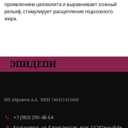
проявлением целлюлита и выравнивает кожный
рельеф, стимулирует расщепление подкожного
жира.
ЭПИДЕПИ
ИП Абрамов А.А.  ИНН 740411455608
+7 (983) 290-48-64
Красноярск
,
ул. Капитанская, дом. 14 "Южный бе