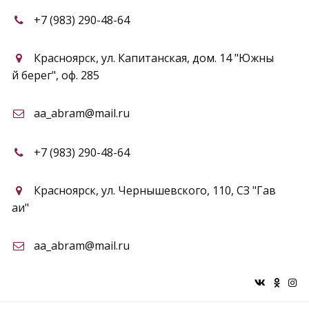
+7 (983) 290-48-64
Красноярск
,
ул. Капитанская, дом. 14 "Южны
й берег"
,
оф. 285
aa_abram@mail.ru
+7 (983) 290-48-64
Красноярск
,
ул. Чернышевского, 110
,
СЗ "Гав
аи"
aa_abram@mail.ru