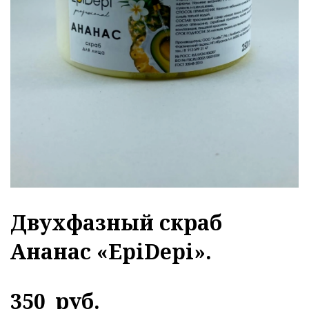
Двухфазный скраб
Ананас «EpiDepi».
350
руб.