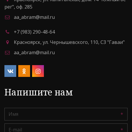
рег"
,
оф. 285
aa_abram@mail.ru
+7 (983) 290-48-64
Красноярск
,
ул. Чернышевского, 110
,
СЗ "Гаваи"
aa_abram@mail.ru
Напишите нам
*
*